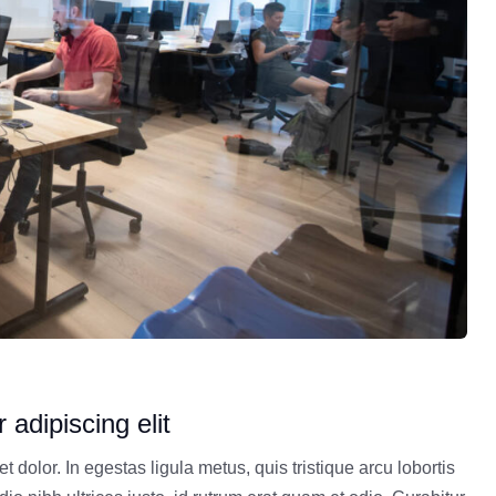
adipiscing elit
t dolor. In egestas ligula metus, quis tristique arcu lobortis