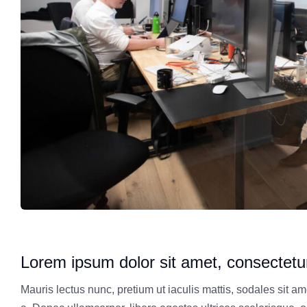
Lorem ipsum dolor sit amet, consectetur 
Mauris lectus nunc, pretium ut iaculis mattis, sodales sit ame