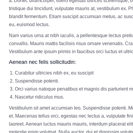
a. Donec ullamcorper, libero egestas ultrices scelerisque, od
tristique dui tincidunt, vulputate mauris at, vestibulum ex.
blandit fermentum. Etiam suscipit accumsan metus, ac suscip
eu, euismod lectus.
Nam varius urna at nibh iaculis, a pellentesque lectus pretiu
convallis. Mauris mattis facilisis risus ornare venenatis. Cras
Vestibulum ante ipsum primis in faucibus orci luctus et ultr
Aenean nec felis sollicitudin:
Curabitur ultricies nibh ex, eu suscipit
Suspendisse potenti.
Orci varius natoque penatibus et magnis dis parturient 
Nascetur ridiculus mus.
Vestibulum sit amet accumsan leo. Suspendisse potenti. Mor
et. Maecenas tellus orci, egestas nec lectus a, vulputate f
laoreet. Aenean luctus mauris mauris, interdum placerat eli
molestie enim volutpat. Nulla auctor, dui et dignissim volutp