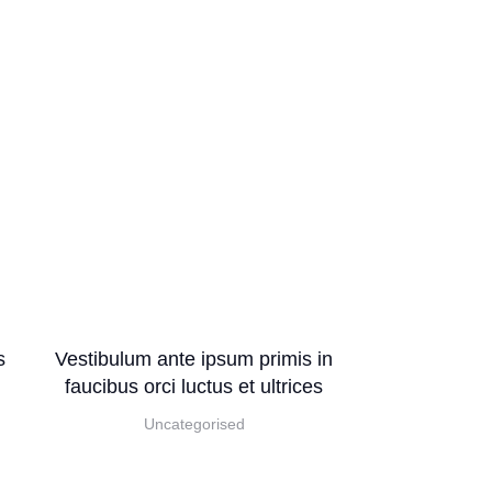
s
Vestibulum ante ipsum primis in
Maecenas sus
faucibus orci luctus et ultrices
tempor se
v
Uncategorised
Com