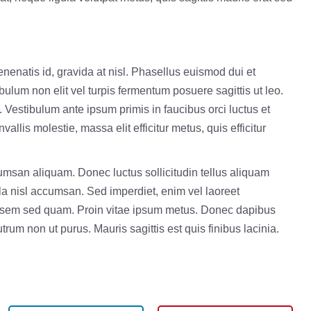
enenatis id, gravida at nisl. Phasellus euismod dui et
bulum non elit vel turpis fermentum posuere sagittis ut leo.
Vestibulum ante ipsum primis in faucibus orci luctus et
allis molestie, massa elit efficitur metus, quis efficitur
umsan aliquam. Donec luctus sollicitudin tellus aliquam
cula nisl accumsan. Sed imperdiet, enim vel laoreet
tus sem sed quam. Proin vitae ipsum metus. Donec dapibus
rum non ut purus. Mauris sagittis est quis finibus lacinia.