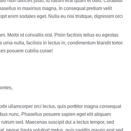
io nibh ultrices justo, id rutrum erat quam et odio. Curabitur
 Phasellus in maximus magna. In consequat pretium velit
it enim sodales eget. Nulla eu nisi tristique, dignissim orci
m. Morbi id convallis nisl. Proin facilisis tellus eu egestas
 urna nulla, facilisis in lectus in, condimentum blandit tortor.
ices posuere cubilia curae!
montes,
bi ullamcorper orci lectus, quis porttitor magna consequat
inibus nunc. Phasellus posuere sapien eget elit aliquam
t rutrum sed. Maecenas suscipit dui a lectus tempor, sed
at, neque ligula volutpat metus, quis sagittis mauris erat sed