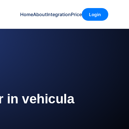
Home
About
Integration
Price
Login
r in vehicula