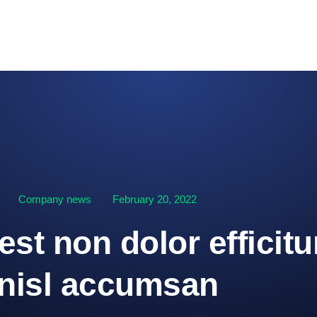
Company news
February 20, 2022
st non dolor efficitu
nisl accumsan