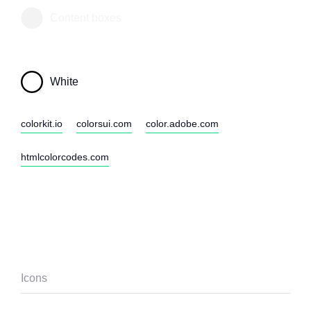
Content boxes
White
colorkit.io
colorsui.com
color.adobe.com
htmlcolorcodes.com
Icons